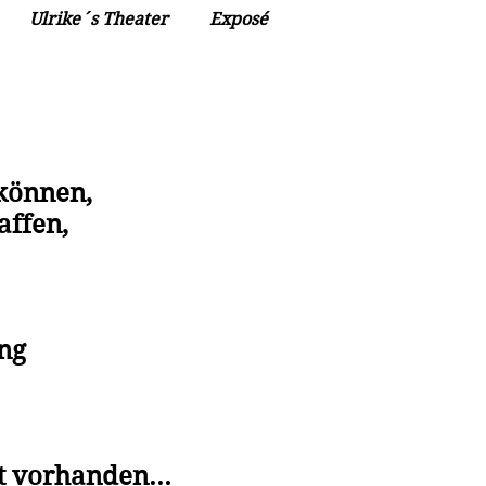
Ulrike´s Theater
Exposé
können,
affen,
ng
t vorhanden...